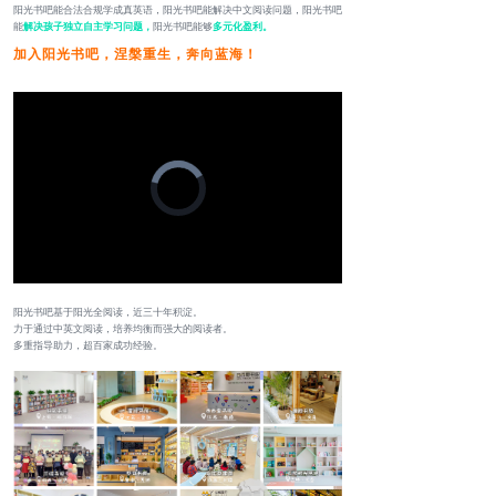
阳光书吧能合法合规学成真英语，阳光书吧能解决中文阅读问题，阳光书吧
能
解决孩子
独立自主学习
问题，
阳光书吧能够
多元化盈利。
加入阳光书吧，涅槃重生，奔向蓝海！
Video
Player
is
loading.
Loaded
:
Progress
:
Mute
0%
0%
阳光书吧基于阳光全阅读，近三十年积淀。
力于通过中英文阅读，培养均衡而强大的阅读者。
多重指导助力，超百家成功经验。